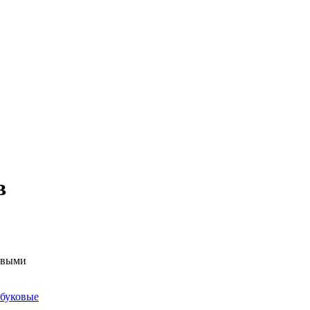
в
овыми
буковые