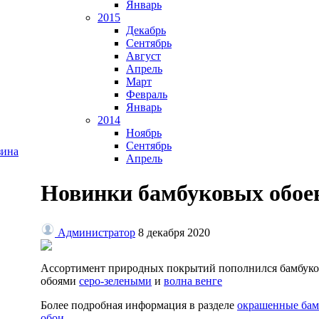
Январь
2015
Декабрь
Сентябрь
Август
Апрель
Март
Февраль
Январь
2014
Ноябрь
Сентябрь
Апрель
Новинки бамбуковых обое
Администратор
8 декабря 2020
Ассортимент природных покрытий пополнился бамбук
обоями
серо-зелеными
и
волна венге
Более подробная информация в разделе
окрашенные бам
обои