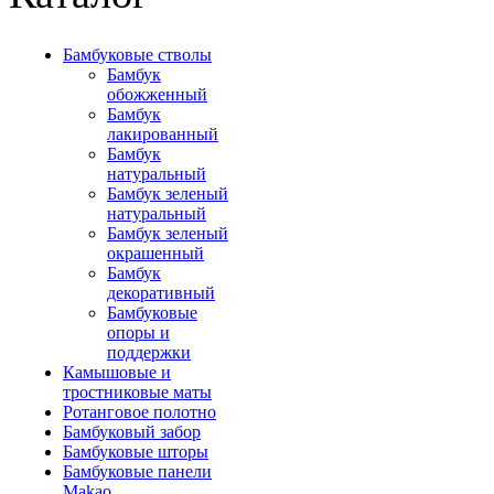
Бамбуковые стволы
Бамбук
обожженный
Бамбук
лакированный
Бамбук
натуральный
Бамбук зеленый
натуральный
Бамбук зеленый
окрашенный
Бамбук
декоративный
Бамбуковые
опоры и
поддержки
Камышовые и
тростниковые маты
Ротанговое полотно
Бамбуковый забор
Бамбуковые шторы
Бамбуковые панели
Makao