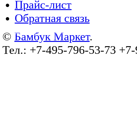
Прайс-лист
Обратная связь
©
wa-plugins.ru - Разработка сайта
.
©
Бамбук Маркет
.
Тел.: +7-495-796-53-73 +7