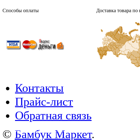
Способы оплаты
Доставка товара по 
Контакты
Прайс-лист
Обратная связь
©
wa-plugins.ru - Разработка сайта
.
©
Бамбук Маркет
.