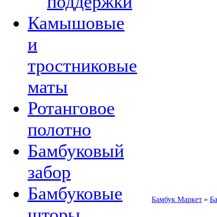
поддержки
Камышовые
и
тростниковые
маты
Ротанговое
полотно
Бамбуковый
забор
Бамбуковые
Бамбук Маркет
»
Б
шторы