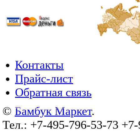
Контакты
Прайс-лист
Обратная связь
©
wa-plugins.ru - Разработка сайта
.
©
Бамбук Маркет
.
Тел.: +7-495-796-53-73 +7