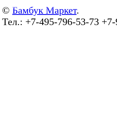
©
wa-plugins.ru - Разработка сайта
.
©
Бамбук Маркет
.
Тел.: +7-495-796-53-73 +7