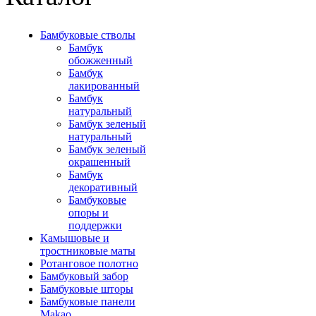
Бамбуковые стволы
Бамбук
обожженный
Бамбук
лакированный
Бамбук
натуральный
Бамбук зеленый
натуральный
Бамбук зеленый
окрашенный
Бамбук
декоративный
Бамбуковые
опоры и
поддержки
Камышовые и
тростниковые маты
Ротанговое полотно
Бамбуковый забор
Бамбуковые шторы
Бамбуковые панели
Makao