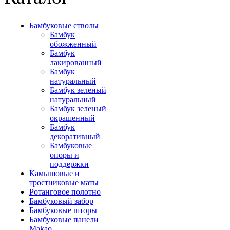
Бамбуковые стволы
Бамбук
обожженный
Бамбук
лакированный
Бамбук
натуральный
Бамбук зеленый
натуральный
Бамбук зеленый
окрашенный
Бамбук
декоративный
Бамбуковые
опоры и
поддержки
Камышовые и
тростниковые маты
Ротанговое полотно
Бамбуковый забор
Бамбуковые шторы
Бамбуковые панели
Makao