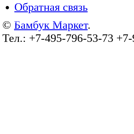
Обратная связь
©
wa-plugins.ru - Разработка сайта
.
©
Бамбук Маркет
.
Тел.: +7-495-796-53-73 +7