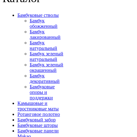
Бамбуковые стволы
Бамбук
обожженный
Бамбук
лакированный
Бамбук
натуральный
Бамбук зеленый
натуральный
Бамбук зеленый
окрашенный
Бамбук
декоративный
Бамбуковые
опоры и
поддержки
Камышовые и
тростниковые маты
Ротанговое полотно
Бамбуковый забор
Бамбуковые шторы
Бамбуковые панели
Makao