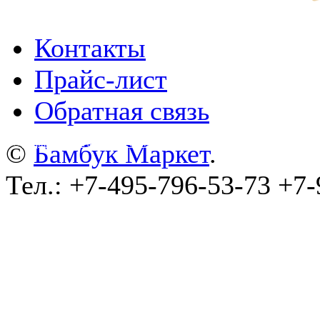
Контакты
Прайс-лист
Обратная связь
©
wa-plugins.ru - Разработка сайта
.
©
Бамбук Маркет
.
Тел.: +7-495-796-53-73 +7