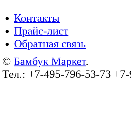
Контакты
Прайс-лист
Обратная связь
©
wa-plugins.ru - Разработка сайта
.
©
Бамбук Маркет
.
Тел.: +7-495-796-53-73 +7