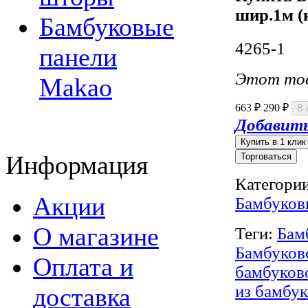
шир.1м (
Бамбуковые
4265-1
панели
Этот тов
Makao
663
290
₽
₽
Добавить
Информация
Торговаться
Категории
Акции
Бамбуков
О магазине
Теги:
Бам
Бамбуков
Оплата и
бамбуков
из бамбук
доставка