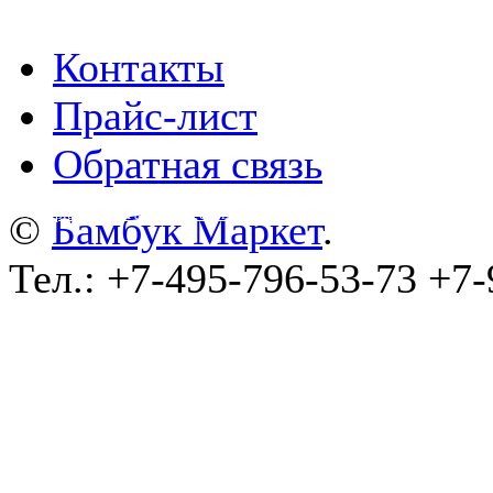
Контакты
Прайс-лист
Обратная связь
©
wa-plugins.ru - Разработка сайта
.
©
Бамбук Маркет
.
Тел.: +7-495-796-53-73 +7