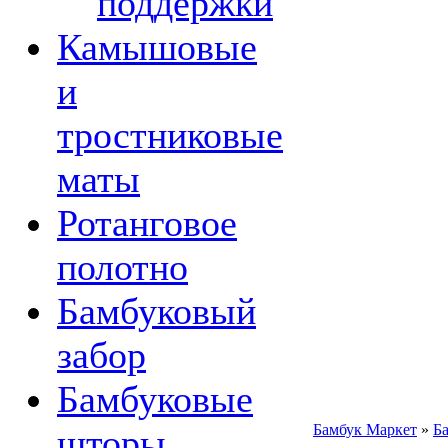
поддержки
Камышовые
и
тростниковые
маты
Ротанговое
полотно
Бамбуковый
забор
Бамбуковые
Бамбук Маркет
»
Б
шторы