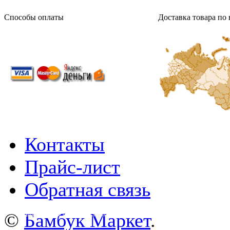
Способы оплаты
Доставка товара по 
Контакты
Прайс-лист
Обратная связь
©
wa-plugins.ru - Разработка сайта
.
©
Бамбук Маркет
.