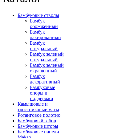
Бамбуковые стволы
Бамбук
обожженный
Бамбук
лакированный
Бамбук
натуральный
Бамбук зеленый
натуральный
Бамбук зеленый
окрашенный
Бамбук
декоративный
Бамбуковые
опоры и
поддержки
Камышовые и
тростниковые маты
Ротанговое полотно
Бамбуковый забор
Бамбуковые шторы
Бамбуковые панели
Makao