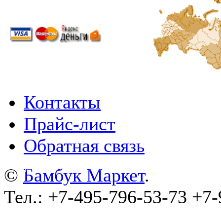
Контакты
Прайс-лист
Обратная связь
©
wa-plugins.ru - Разработка сайта
.
©
Бамбук Маркет
.
Тел.: +7-495-796-53-73 +7