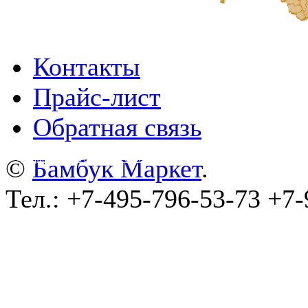
Контакты
Прайс-лист
Обратная связь
©
wa-plugins.ru - Разработка сайта
.
©
Бамбук Маркет
.
Тел.: +7-495-796-53-73 +7