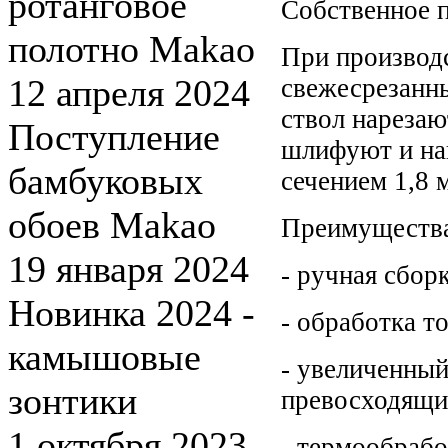
ротанговое
Собственное 
полотно Makao
При производ
12 апреля 2024
свежесрезанн
ствол нарезаю
Поступление
шлифуют и на
бамбуковых
сечением 1,8 
обоев Makao
Преимущества
19 января 2024
- ручная сбор
Новинка 2024 -
- обработка т
камышовые
- увеличенны
зонтики
превосходящий
1 октября 2023
- термообраб