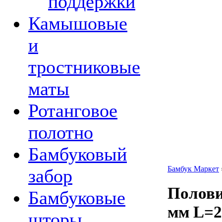
поддержки
Камышовые
и
тростниковые
маты
Ротанговое
полотно
Бамбуковый
Бамбук Маркет
забор
Полови
Бамбуковые
мм L=2
шторы