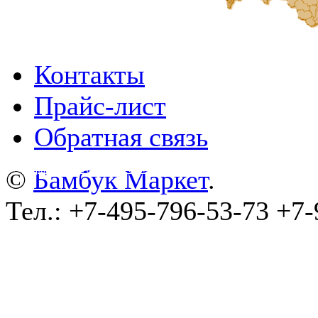
Контакты
Прайс-лист
Обратная связь
©
wa-plugins.ru - Разработка сайта
.
©
Бамбук Маркет
.
Тел.: +7-495-796-53-73 +7