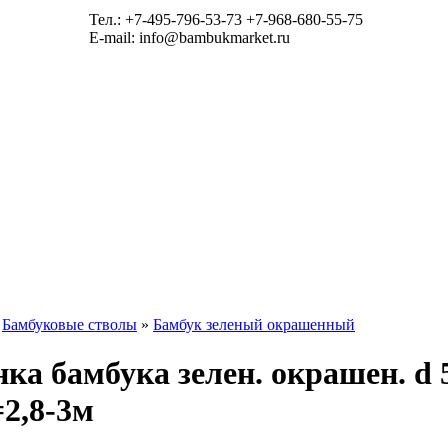
Тел.: +7-495-796-53-73 +7-968-680-55-75
E-mail: info@bambukmarket.ru
»
Бамбуковые стволы
»
Бамбук зеленый окрашенный
ка бамбука зелен. окрашен. d 
2,8-3м