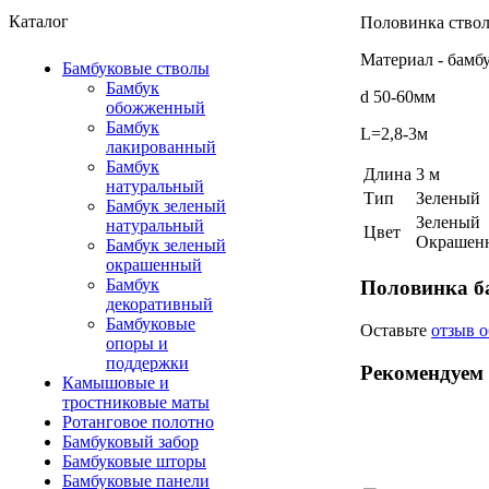
Каталог
Половинка ствол
Материал - бамб
Бамбуковые стволы
Бамбук
d 50-60мм
обожженный
Бамбук
L=2,8-3м
лакированный
Бамбук
Длина
3 м
натуральный
Тип
Зеленый
Бамбук зеленый
Зеленый
натуральный
Цвет
Окрашен
Бамбук зеленый
окрашенный
Бамбук
Половинка ба
декоративный
Бамбуковые
Оставьте
отзыв о
опоры и
поддержки
Рекомендуем
Камышовые и
тростниковые маты
Ротанговое полотно
Бамбуковый забор
Бамбуковые шторы
Бамбуковые панели