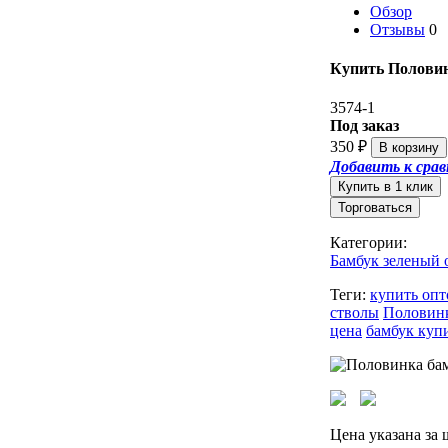
Обзор
Отзывы
0
Купить Половинк
3574-1
Под заказ
350
₽
Добавить к сра
Торговаться
Категории:
Бамбук зеленый
Теги:
купить опт
стволы
Половинк
цена
бамбук куп
Цена указана за