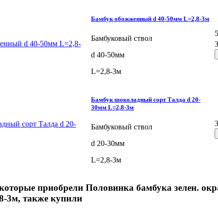
Бамбук обожженный d 40-50мм L=2,8-3м
Бамбуковый ствол
d 40-50мм
L=2,8-3м
Бамбук шоколадный сорт Талда d 20-
30мм L=2,8-3м
Бамбуковый ствол
d 20-30мм
L=2,8-3м
которые приобрели Половинка бамбука зелен. окр
8-3м, также купили