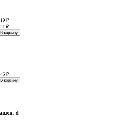
519
₽
351
₽
345
₽
ашен. d