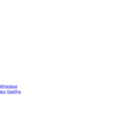
мбуковые
лки
бамбук