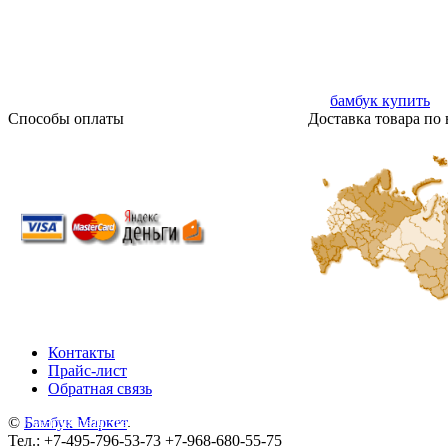
бамбук купить
Способы оплаты
Доставка товара по 
Контакты
Прайс-лист
Обратная связь
©
©
Бамбук Маркет
wa-plugins.ru - Разработка сайта
.
.
Тел.: +7-495-796-53-73 +7-968-680-55-75