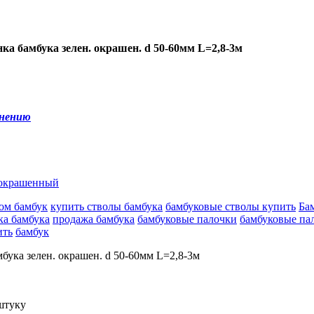
а бамбука зелен. окрашен. d 50-60мм L=2,8-3м
внению
 окрашенный
ом бамбук
купить стволы бамбука
бамбуковые стволы купить
Ба
а бамбука
продажа бамбука
бамбуковые палочки
бамбуковые па
ить
бамбук
 штуку