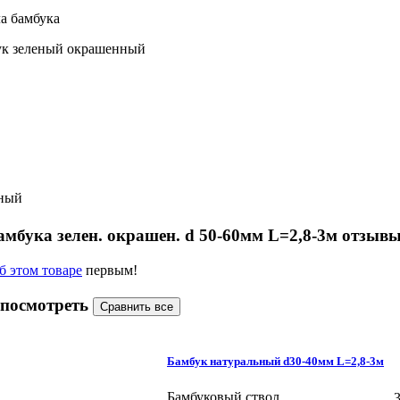
а бамбука
ук зеленый окрашенный
ный
мбука зелен. окрашен. d 50-60мм L=2,8-3м отзыв
б этом товаре
первым!
 посмотреть
Бамбук натуральный d30-40мм L=2,8-3м
Бамбуковый ствол