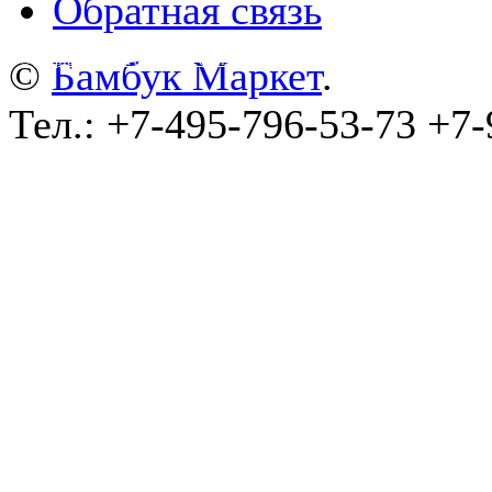
Обратная связь
©
wa-plugins.ru - Разработка сайта
.
©
Бамбук Маркет
.
Тел.: +7-495-796-53-73 +7