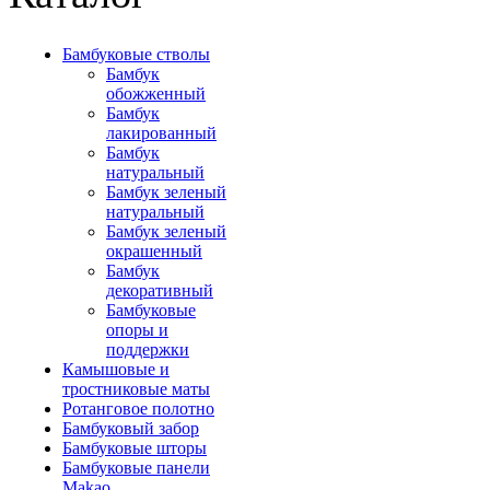
Бамбуковые стволы
Бамбук
обожженный
Бамбук
лакированный
Бамбук
натуральный
Бамбук зеленый
натуральный
Бамбук зеленый
окрашенный
Бамбук
декоративный
Бамбуковые
опоры и
поддержки
Камышовые и
тростниковые маты
Ротанговое полотно
Бамбуковый забор
Бамбуковые шторы
Бамбуковые панели
Makao