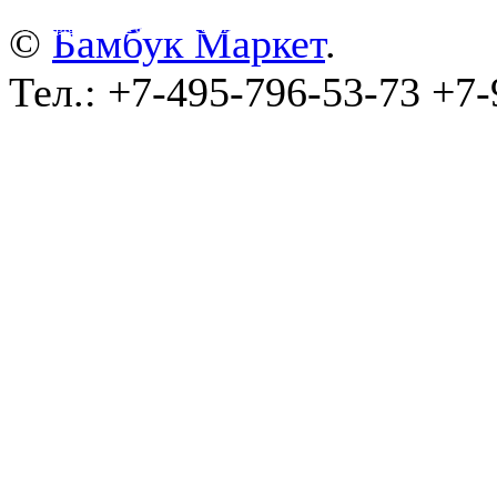
©
wa-plugins.ru - Разработка сайта
.
©
Бамбук Маркет
.
Тел.: +7-495-796-53-73 +7