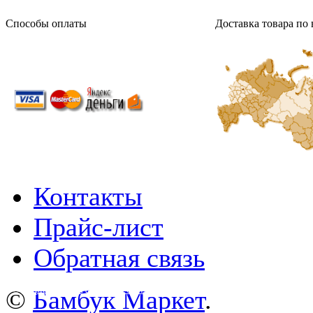
Способы оплаты
Доставка товара по 
Контакты
Прайс-лист
Обратная связь
©
wa-plugins.ru - Разработка сайта
.
©
Бамбук Маркет
.