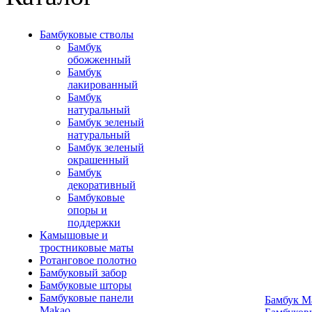
Бамбуковые стволы
Бамбук
обожженный
Бамбук
лакированный
Бамбук
натуральный
Бамбук зеленый
натуральный
Бамбук зеленый
окрашенный
Бамбук
декоративный
Бамбуковые
опоры и
поддержки
Камышовые и
тростниковые маты
Ротанговое полотно
Бамбуковый забор
Бамбуковые шторы
Бамбуковые панели
Бамбук М
Makao