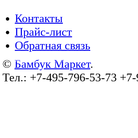
Контакты
Прайс-лист
Обратная связь
©
wa-plugins.ru - Разработка сайта
.
©
Бамбук Маркет
.
Тел.: +7-495-796-53-73 +7