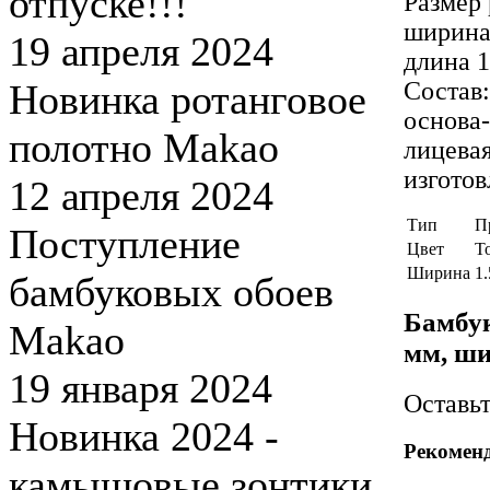
отпуске!!!
Размер 
ширина
19 апреля 2024
длина 
Новинка ротанговое
Состав:
основа
полотно Makao
лицева
изготов
12 апреля 2024
Тип
П
Поступление
Цвет
Т
Ширина
1.
бамбуковых обоев
Бамбук
Makao
мм, ши
19 января 2024
Оставь
Новинка 2024 -
Рекомен
камышовые зонтики