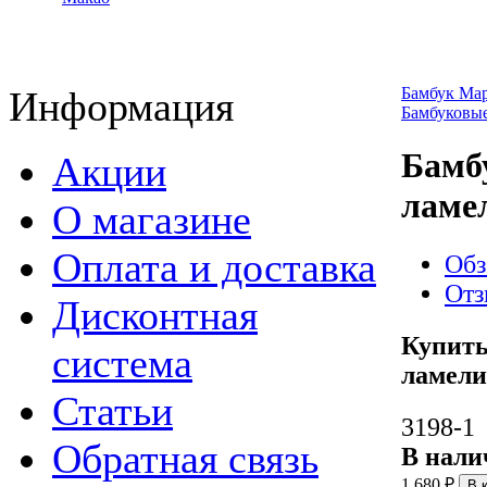
Информация
Бамбук Ма
Бамбуковы
Бамбу
Акции
ламе
О магазине
Оплата и доставка
Обз
От
Дисконтная
Купить
система
ламели
Статьи
3198-1
Обратная связь
В нали
1 680
₽