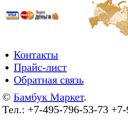
Контакты
Прайс-лист
Обратная связь
©
wa-plugins.ru - Разработка сайта
.
©
Бамбук Маркет
.
Тел.: +7-495-796-53-73 +7