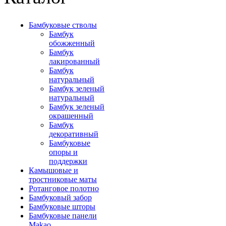
Бамбуковые стволы
Бамбук
обожженный
Бамбук
лакированный
Бамбук
натуральный
Бамбук зеленый
натуральный
Бамбук зеленый
окрашенный
Бамбук
декоративный
Бамбуковые
опоры и
поддержки
Камышовые и
тростниковые маты
Ротанговое полотно
Бамбуковый забор
Бамбуковые шторы
Бамбуковые панели
Makao