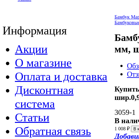
Бамбук Ма
Бамбуковы
Информация
Бамбу
Акции
мм, 
О магазине
Обз
Оплата и доставка
От
Дисконтная
Купить
шир.0,
система
3059-1
Статьи
В нали
Обратная связь
1 008
₽
Добави