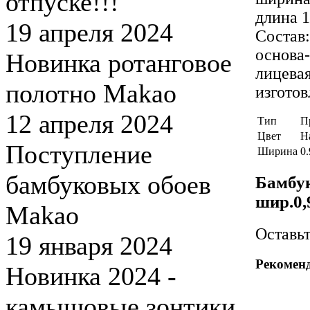
отпуске!!!
длина 
19 апреля 2024
Состав:
основа
Новинка ротанговое
лицева
полотно Makao
изготов
12 апреля 2024
Тип
П
Цвет
Н
Поступление
Ширина
0.
бамбуковых обоев
Бамбук
шир.0,
Makao
Оставь
19 января 2024
Рекомен
Новинка 2024 -
камышовые зонтики