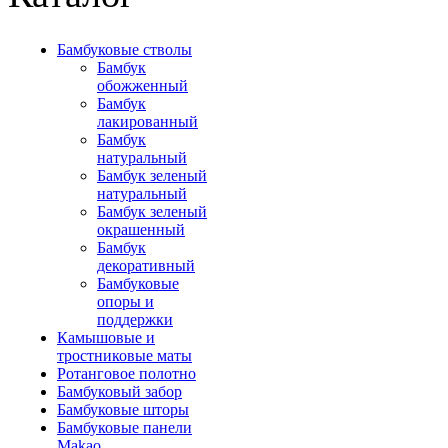
Бамбуковые стволы
Бамбук
обожженный
Бамбук
лакированный
Бамбук
натуральный
Бамбук зеленый
натуральный
Бамбук зеленый
окрашенный
Бамбук
декоративный
Бамбуковые
опоры и
поддержки
Камышовые и
тростниковые маты
Ротанговое полотно
Бамбуковый забор
Бамбуковые шторы
Бамбуковые панели
Makao