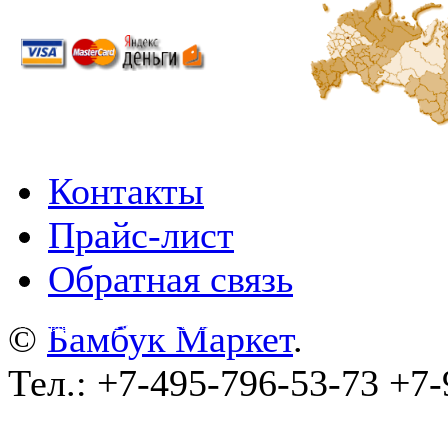
Контакты
Прайс-лист
Обратная связь
©
wa-plugins.ru - Разработка сайта
.
©
Бамбук Маркет
.
Тел.: +7-495-796-53-73 +7